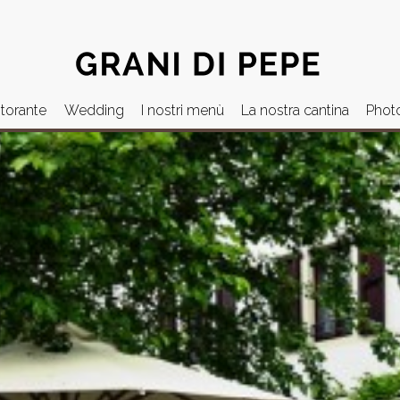
Jump to navigation
storante
Wedding
I nostri menù
La nostra cantina
Phot